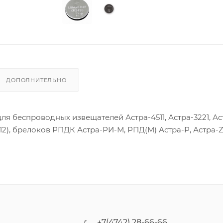
ДОПОЛНИТЕЛЬНО
ля беспроводных извещателей Астра-4511, Астра-3221, Ас
612), брелоков РПДК Астра-РИ-М, РПД(М) Астра-Р, Астра-
+7(4742) 28-66-66