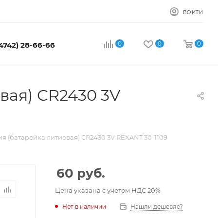
ВОЙТИ
0
0
0
4742) 28-66-66
вая) CR2430 3V
я (батарейка литиевая) CR2430 3V REXANT 30-1109
60
руб.
Цена указана с учетом НДС 20%
Нет в наличии
Нашли дешевле?