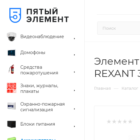
Видеонаблюдение
Домофоны
Элемент 
Средства
REXANT 3
пожаротушения
Знаки, журналы,
—
Главная
Каталог
плакаты
Охранно-пожарная
сигнализация
Блоки питания