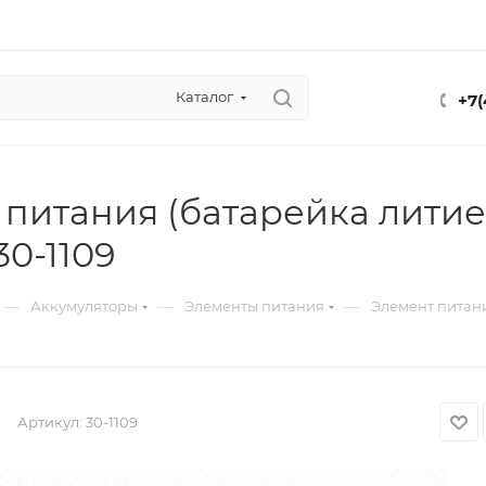
Каталог
+7(
питания (батарейка литие
0-1109
—
—
—
Аккумуляторы
Элементы питания
Элемент питани
Артикул:
30-1109