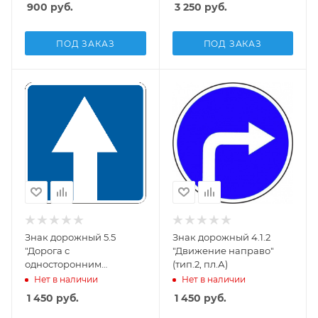
900
руб.
3 250
руб.
ПОД ЗАКАЗ
ПОД ЗАКАЗ
Знак дорожный 5.5
Знак дорожный 4.1.2
"Дорога с
"Движение направо"
односторонним
(тип.2, пл.А)
движением"
Нет в наличии
Нет в наличии
1 450
руб.
1 450
руб.