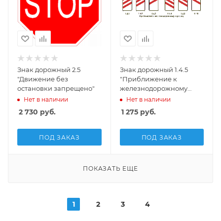
Знак дорожный 2.5
Знак дорожный 1.4.5
"Движение без
"Приближение к
остановки запрещено"
железнодорожному
переезду" (тип.2, пл.А)
Нет в наличии
Нет в наличии
2 730
руб.
1 275
руб.
ПОД ЗАКАЗ
ПОД ЗАКАЗ
ПОКАЗАТЬ ЕЩЕ
1
2
3
4