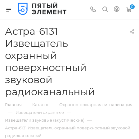
0
Астра-6131
Извещатель
охранный
поверхностный
звуковой
радиоканальный
—
—
Главная
Каталог
Охранно-пожарная сигнализация
—
—
Извещатели охранные
—
Извещатели звуковые (акустические)
Астра-6131 Извещатель охранный поверхностный звуковой
радиоканальный