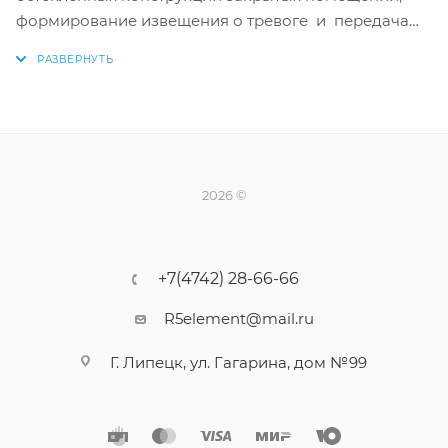
формирование извещения о тревоге и передача
по радиоканалу извещений на радиоприемное
устройство системы Астра-РИ-М (РПУ, РР или МРР)
непосредственно или через ретранслятор.
Особенности
обнаружение разрушения обычных стекол,
защищенных полимерной пленкой, армированного,
узорчатого, многослойного строительного,
2026 ©
закаленного плоского;
дискретная регулировка чувствительности;
установка на стене, на потолке, между рамами;
+7(4742) 28-66-66
дополнительный сигнальный вход (клеммы Zone)
R5element@mail.ru
для подключения внешних источников тревожных
извещений, имеющих релейный выход типа «сухой
Г. Липецк, ул. Гагарина, дом №99
контакт» и работающих на размыкание. Длина
соединительных проводов не более 1,5 м;
контроль вскрытия корпуса;
контроль напряжения питания;