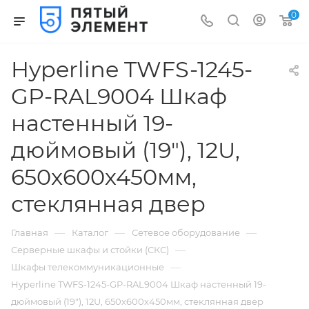
0
Hyperline TWFS-1245-
GP-RAL9004 Шкаф
настенный 19-
дюймовый (19"), 12U,
650x600х450мм,
стеклянная двер
—
—
—
Главная
Каталог
Сетевое оборудование
—
Серверные шкафы и стойки (СКС)
—
Шкафы телекоммуникационные
Hyperline TWFS-1245-GP-RAL9004 Шкаф настенный 19-
дюймовый (19"), 12U, 650x600х450мм, стеклянная двер